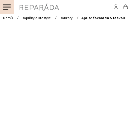
Přejít
na
obsah
Domů
Doplňky a lifestyle
Dobroty
Ajala: čokoláda S láskou