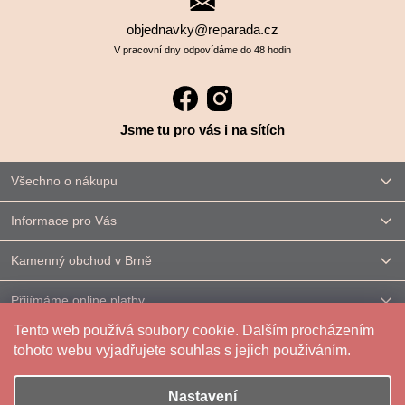
objednavky@reparada.cz
V pracovní dny odpovídáme do 48 hodin
Jsme tu pro vás i na sítích
Všechno o nákupu
Informace pro Vás
Kamenný obchod v Brně
Přijímáme online platby
Tento web používá soubory cookie. Dalším procházením
Kontakt
tohoto webu vyjadřujete souhlas s jejich používáním.
Nastavení
Vytvořil Shoptet
|
Upravilo
FV STUDIO