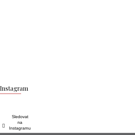
Z
á
Instagram
p
a
t
í
Sledovat
na
Instagramu