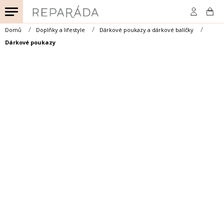
Přejít
na
obsah
Domů
Doplňky a lifestyle
Dárkové poukazy a dárkové balíčky
Dárkové poukazy