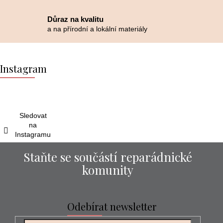
Důraz na kvalitu
a na přírodní a lokální materiály
Z
á
Instagram
p
a
t
í
Sledovat
na
Instagramu
Staňte se součástí reparádnické
komunity
Odebírat newsletter