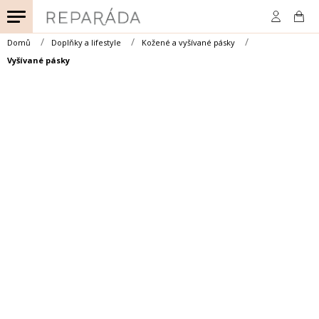
Přejít
na
obsah
Domů
Doplňky a lifestyle
Kožené a vyšívané pásky
Vyšívané pásky