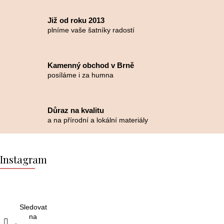
Již od roku 2013
plníme vaše šatníky radostí
Kamenný obchod v Brně
posíláme i za humna
Důraz na kvalitu
a na přírodní a lokální materiály
Z
á
Instagram
p
a
t
í
Sledovat
na