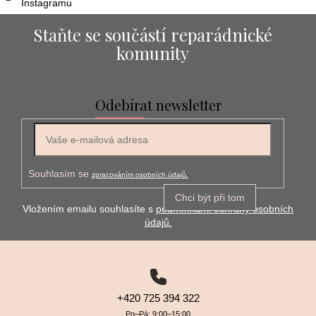
Instagramu
Staňte se součástí reparádnické
komunity
Odebírat newsletter
E-mail
Souhlasím se
zpracováním osobních údajů.
Chci být při tom
Vložením emailu souhlasíte s
podmínkami ochrany osobních
údajů.
+420 725 394 322
Po–⁠⁠⁠⁠⁠⁠Pá: 9:00–⁠⁠⁠⁠⁠⁠15:00