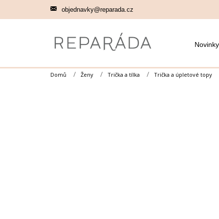
Přejít
objednavky@reparada.cz
na
obsah
Novinky
Domů
Ženy
Trička a tílka
Trička a úpletové topy