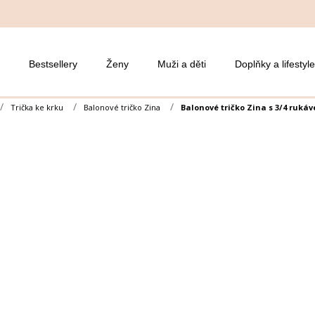
Bestsellery
Ženy
Muži a děti
Doplňky a lifestyle
Trička ke krku
Balonové tričko Zina
Balonové tričko Zina s 3/4 ruká