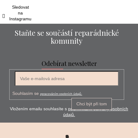
í
Sledovat
na
Instagramu
Staňte se součástí reparádnické
komunity
Odebírat newsletter
E-mail
Souhlasím se
zpracováním osobních údajů.
Chci být při tom
Vložením emailu souhlasíte s
podmínkami ochrany osobních
údajů.