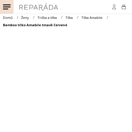
Přejít
na
obsah
Domů
Ženy
Trička a tílka
Tílka
Tílka Amabile
Bamboo tílko Amabile tmavě červené