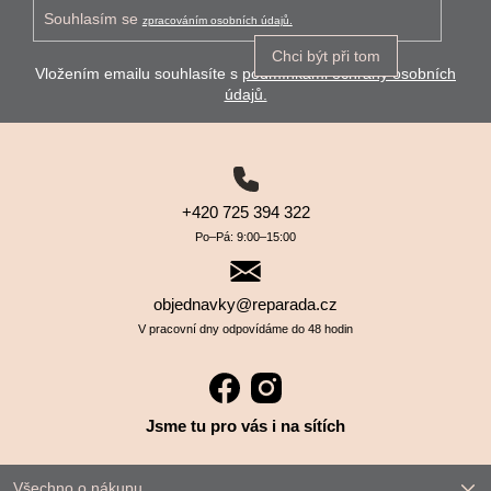
Souhlasím se
zpracováním osobních údajů.
Chci být při tom
Vložením emailu souhlasíte s
podmínkami ochrany osobních
údajů.
+420 725 394 322
Po–⁠⁠⁠⁠⁠⁠Pá: 9:00–⁠⁠⁠⁠⁠⁠15:00
objednavky@reparada.cz
V pracovní dny odpovídáme do 48 hodin
Jsme tu pro vás i na sítích
Všechno o nákupu