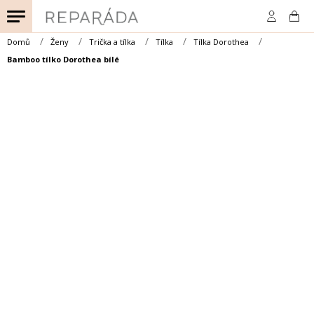
Přejít
na
obsah
Domů
Ženy
Trička a tílka
Tílka
Tílka Dorothea
Bamboo tílko Dorothea bílé