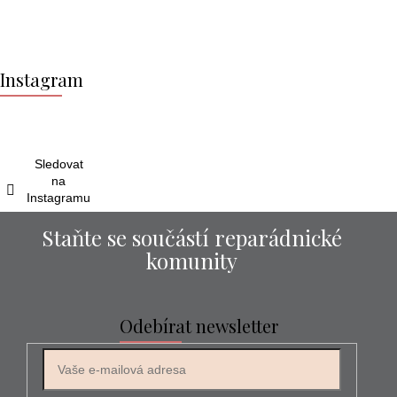
Z
á
Instagram
p
a
t
í
Sledovat
na
Instagramu
Staňte se součástí reparádnické
komunity
Odebírat newsletter
E-mail