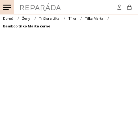
Přejít
na
obsah
Domů
Ženy
Trička a tílka
Tílka
Tílka Marta
Bamboo tílko Marta černé