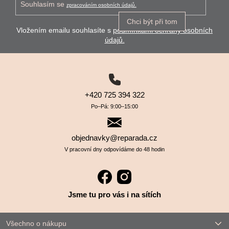
Souhlasím se
zpracováním osobních údajů.
Chci být při tom
Vložením emailu souhlasíte s
podmínkami ochrany osobních
údajů.
+420 725 394 322
Po–⁠⁠⁠⁠⁠⁠Pá: 9:00–⁠⁠⁠⁠⁠⁠15:00
objednavky@reparada.cz
V pracovní dny odpovídáme do 48 hodin
Jsme tu pro vás i na sítích
Všechno o nákupu