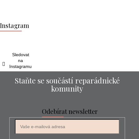
Z
á
Instagram
p
a
t
í
Sledovat
na
Instagramu
Staňte se součástí reparádnické
komunity
Odebírat newsletter
E-mail