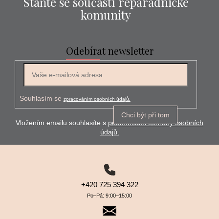
Staňte se součástí reparádnické
komunity
Odebírat newsletter
Souhlasím se
zpracováním osobních údajů.
Chci být při tom
Vložením emailu souhlasíte s
podmínkami ochrany osobních
údajů.
+420 725 394 322
Po–⁠⁠⁠⁠⁠⁠Pá: 9:00–⁠⁠⁠⁠⁠⁠15:00