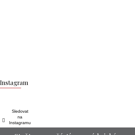
Z
á
Instagram
p
a
t
í
Sledovat
na
Instagramu