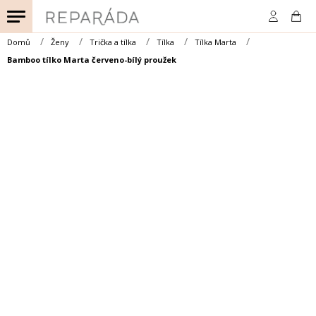
Přejít
na
obsah
Domů
Ženy
Trička a tílka
Tílka
Tílka Marta
Bamboo tílko Marta červeno-bílý proužek