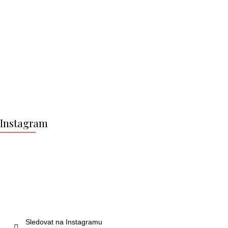
Z
á
Instagram
p
a
t
í
Sledovat na Instagramu