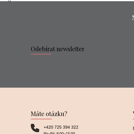
Odebírat newsletter
Máte otázku?
+420 725 394 322
Po–⁠⁠⁠⁠⁠⁠Pá: 9:00–⁠⁠⁠⁠⁠⁠15:00