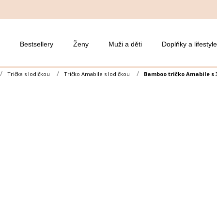
Bestsellery
Ženy
Muži a děti
Doplňky a lifestyle
Trička s lodičkou
Tričko Amabile s lodičkou
Bamboo tričko Amabile s 