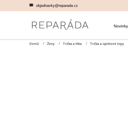
Přejít
objednavky@reparada.cz
na
obsah
Novinky
Domů
Ženy
Trička a tílka
Trička a úpletové topy