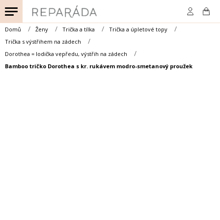
Přejít
na
obsah
Domů
Ženy
Trička a tílka
Trička a úpletové topy
Trička s výstřihem na zádech
Dorothea = lodička vepředu, výstřih na zádech
Bamboo tričko Dorothea s kr. rukávem modro-smetanový proužek