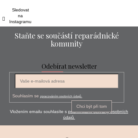
í
Sledovat
na
Instagramu
Staňte se součástí reparádnické
komunity
Odebírat newsletter
E-mail
Souhlasím se
zpracováním osobních údajů.
Chci být při tom
Vložením emailu souhlasíte s
podmínkami ochrany osobních
údajů.