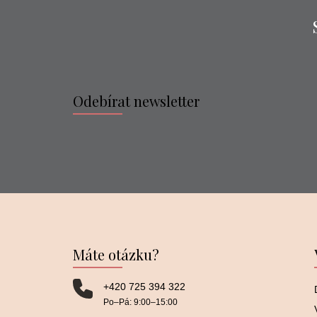
Odebírat newsletter
Máte otázku?
+420 725 394 322
Po–⁠⁠⁠⁠⁠⁠Pá: 9:00–⁠⁠⁠⁠⁠⁠15:00