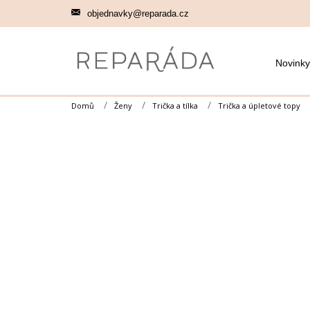
Přejít
objednavky@reparada.cz
na
obsah
Novinky
Domů
Ženy
Trička a tílka
Trička a úpletové topy