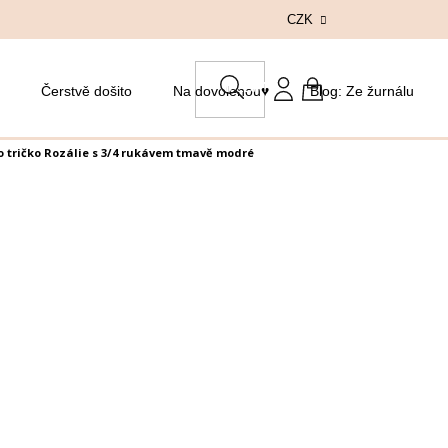
CZK
HLEDAT
Čerstvě došito
Na dovolenou♥
Blog: Ze žurnálu
NÁKUPNÍ
KOŠÍK
 tričko Rozálie s 3/4 rukávem tmavě modré