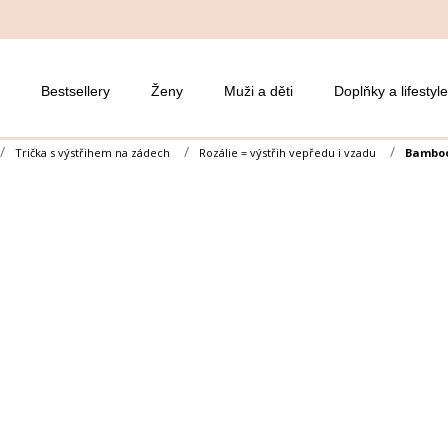
Bestsellery
Ženy
Muži a děti
Doplňky a lifestyle
Trička s výstřihem na zádech
Rozálie = výstřih vepředu i vzadu
Bamboo