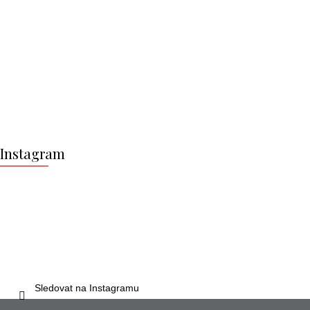
Z
á
Instagram
p
a
t
í
Sledovat na Instagramu