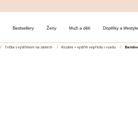
Bestsellery
Ženy
Muži a děti
Doplňky a lifestyle
Trička s výstřihem na zádech
Rozálie = výstřih vepředu i vzadu
Bamboo