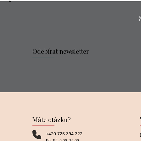
Odebírat newsletter
Máte otázku?
+420 725 394 322
Po–⁠⁠⁠⁠⁠⁠Pá: 9:00–⁠⁠⁠⁠⁠⁠15:00