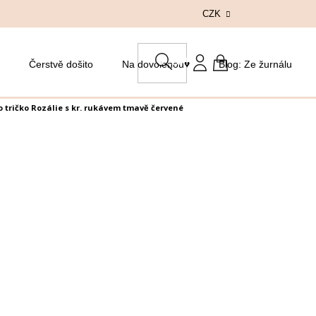
CZK
HLEDAT
Čerstvě došito
Na dovolenou♥
Blog: Ze žurnálu
NÁKUPNÍ
KOŠÍK
 tričko Rozálie s kr. rukávem tmavě červené