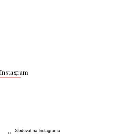
Z
á
Instagram
p
a
t
í
Sledovat na Instagramu