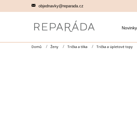
Přejít
objednavky@reparada.cz
na
obsah
Novinky
Domů
Ženy
Trička a tílka
Trička a úpletové topy