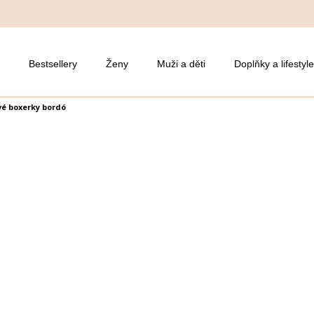
Bestsellery
Ženy
Muži a děti
Doplňky a lifestyle
é boxerky bordó