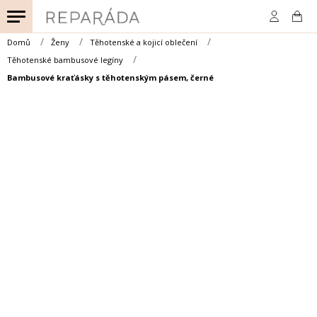
Přejít
na
obsah
Domů
Ženy
Těhotenské a kojicí oblečení
Těhotenské bambusové legíny
Bambusové kraťásky s těhotenským pásem, černé