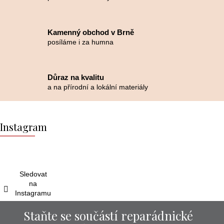
Kamenný obchod v Brně
posíláme i za humna
Důraz na kvalitu
a na přírodní a lokální materiály
Z
á
Instagram
p
a
t
í
Sledovat
na
Instagramu
Staňte se součástí reparádnické