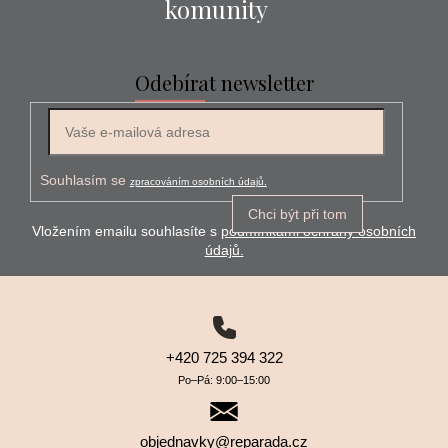
komunity
Odebírat newsletter
E-mail
Souhlasím se
zpracováním osobních údajů.
Chci být při tom
Vložením emailu souhlasíte s
podmínkami ochrany osobních
údajů.
+420 725 394 322
Po–⁠⁠⁠⁠⁠⁠Pá: 9:00–⁠⁠⁠⁠⁠⁠15:00
objednavky@reparada.cz