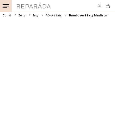
Přejít
na
obsah
Domů
Ženy
Šaty
Áčkové šaty
Bambusové šaty Madison