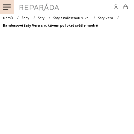
Přejít
na
obsah
Domů
Ženy
Šaty
Šaty s nařasenou sukní
Šaty Vera
Bambusové šaty Vera s rukávem po loket světle modré