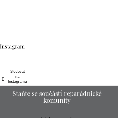
Z
á
Instagram
p
a
t
í
Sledovat
na
Instagramu
Staňte se součástí reparádnické
komunity