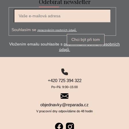
Odebírat newsletter
E-mail
Souhlasím se
zpracováním osobních údajů.
Chci být při tom
Vložením emailu souhlasíte s
podmínkami ochrany osobních
údajů.
+420 725 394 322
Po–⁠⁠⁠⁠⁠⁠Pá: 9:00–⁠⁠⁠⁠⁠⁠15:00
objednavky@reparada.cz
V pracovní dny odpovídáme do 48 hodin