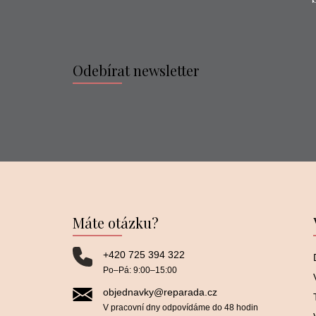
Odebírat newsletter
Máte otázku?
+420 725 394 322
Po–⁠⁠⁠⁠⁠⁠Pá: 9:00–⁠⁠⁠⁠⁠⁠15:00
objednavky@reparada.cz
V pracovní dny odpovídáme do 48 hodin