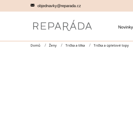
Přejít
objednavky@reparada.cz
na
obsah
Novinky
Domů
Ženy
Trička a tílka
Trička a úpletové topy