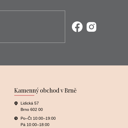
Kamenný obchod v Brně
Lidická 57
Brno 602 00
Po–⁠⁠⁠⁠⁠⁠Čt 10:00–⁠⁠⁠⁠⁠⁠19:00
Pá 10:00–⁠⁠⁠⁠⁠⁠18:00