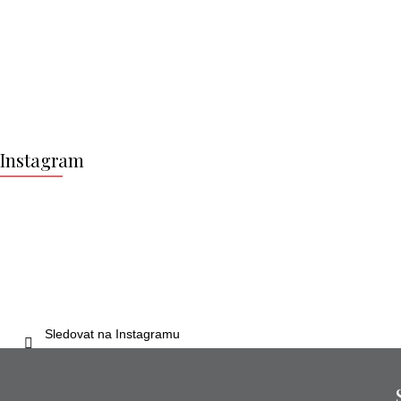
Z
á
Instagram
p
a
t
í
Sledovat na Instagramu