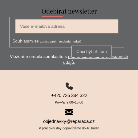
Odebírat newsletter
E-mail
Souhlasím se
zpracováním osobních údajů.
Chci být při tom
Vložením emailu souhlasíte s
podmínkami ochrany osobních
údajů.
+420 725 394 322
Po–⁠⁠⁠⁠⁠⁠Pá: 9:00–⁠⁠⁠⁠⁠⁠15:00
objednavky@reparada.cz
V pracovní dny odpovídáme do 48 hodin