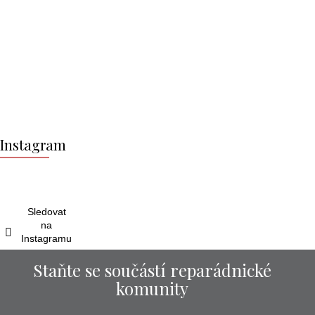
Z
á
Instagram
p
a
t
í
Sledovat
na
Instagramu
Staňte se součástí reparádnické
komunity