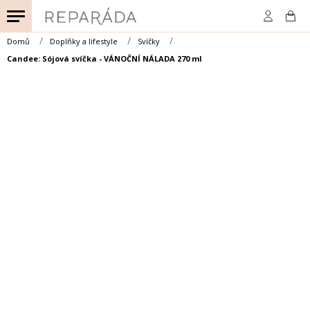
Přejít
na
obsah
Domů
Doplňky a lifestyle
Svíčky
Candee: Sójová svíčka - VÁNOČNÍ NÁLADA 270 ml