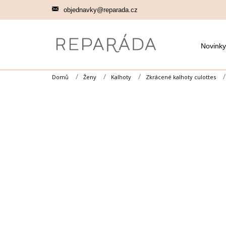
Přejít
objednavky@reparada.cz
na
obsah
Novinky
Domů
Ženy
Kalhoty
Zkrácené kalhoty culottes