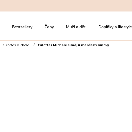
Bestsellery
Ženy
Muži a děti
Doplňky a lifestyle
Culottes Michele
Culottes Michele silnější manšestr vínový