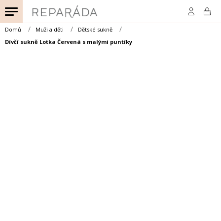
Přejít
na
obsah
Domů
Muži a děti
Dětské sukně
Dívčí sukně Lotka Červená s malými puntíky