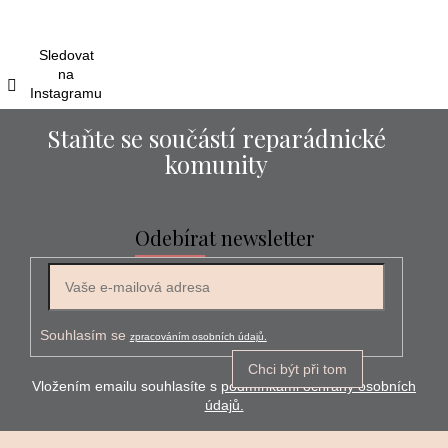
t
í
Sledovat
na
Instagramu
Staňte se součástí reparádnické
komunity
Odebírat newsletter
E-mail
Souhlasím se
zpracováním osobních údajů.
Chci být při tom
Vložením emailu souhlasíte s
podmínkami ochrany osobních
údajů.