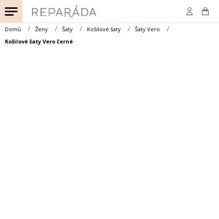
Přejít
na
obsah
Domů
Ženy
Šaty
Košilové šaty
Šaty Vero
Košilové šaty Vero černé