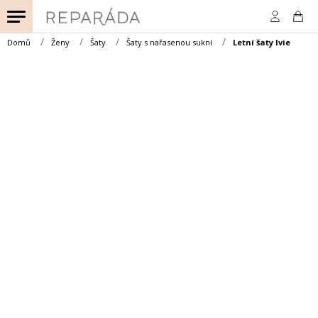
Přejít
na
obsah
Domů
Ženy
Šaty
Šaty s nařasenou sukní
Letní šaty Ivie