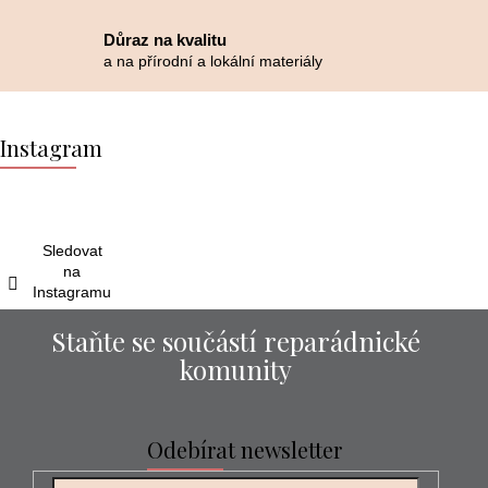
Důraz na kvalitu
a na přírodní a lokální materiály
Z
á
Instagram
p
a
t
í
Sledovat
na
Instagramu
Staňte se součástí reparádnické
komunity
Odebírat newsletter