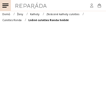
Přejít
na
obsah
Domů
Ženy
Kalhoty
Zkrácené kalhoty culottes
Culottes Ronda
Lněné culottes Ronda hnědé