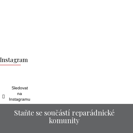
Z
á
Instagram
p
a
t
í
Sledovat
na
Instagramu
Staňte se součástí reparádnické
komunity