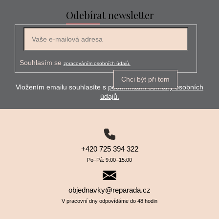
Odebírat newsletter
E-mail
Souhlasím se
zpracováním osobních údajů.
Chci být při tom
Vložením emailu souhlasíte s
podmínkami ochrany osobních
údajů.
+420 725 394 322
Po–⁠⁠⁠⁠⁠⁠Pá: 9:00–⁠⁠⁠⁠⁠⁠15:00
objednavky@reparada.cz
V pracovní dny odpovídáme do 48 hodin