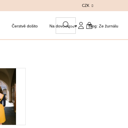
CZK
HLEDAT
Čerstvě došito
Na dovolenou♥
Blog: Ze žurnálu
NÁKUPNÍ
KOŠÍK