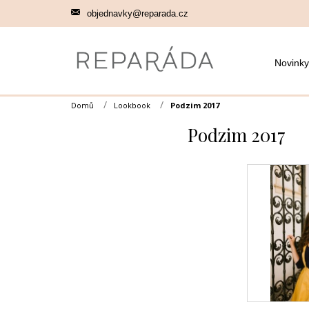
Přejít
objednavky@reparada.cz
na
obsah
Novinky
Domů
Lookbook
Podzim 2017
Podzim 2017