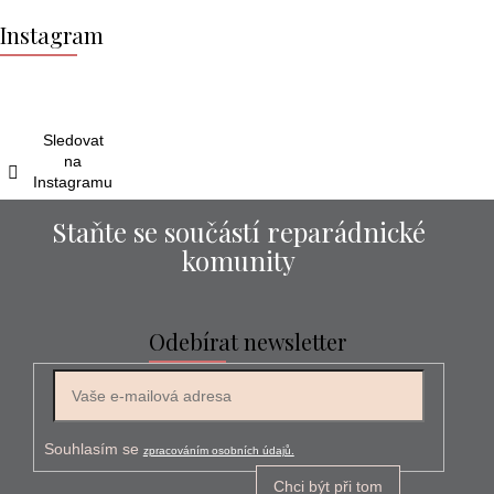
Z
á
Instagram
p
a
t
í
Sledovat
na
Instagramu
Staňte se součástí reparádnické
komunity
Odebírat newsletter
E-mail
Souhlasím se
zpracováním osobních údajů.
Chci být při tom