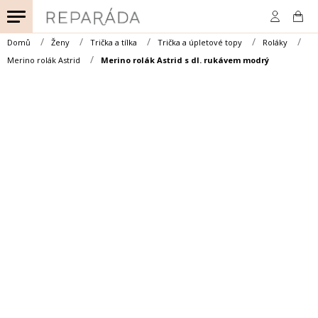
Přejít
na
obsah
Domů
Ženy
Trička a tílka
Trička a úpletové topy
Roláky
Merino rolák Astrid
Merino rolák Astrid s dl. rukávem modrý