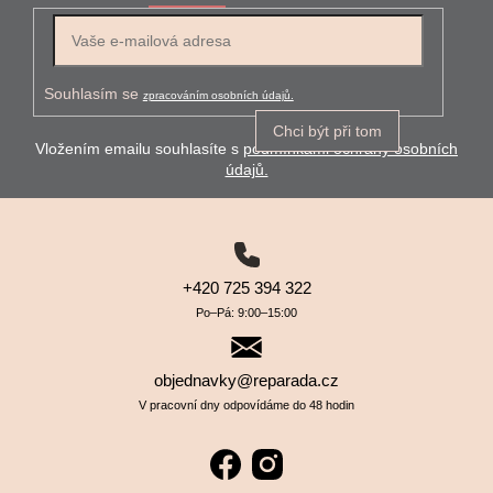
E-mail
Souhlasím se
zpracováním osobních údajů.
Chci být při tom
Vložením emailu souhlasíte s
podmínkami ochrany osobních
údajů.
+420 725 394 322
Po–⁠⁠⁠⁠⁠⁠Pá: 9:00–⁠⁠⁠⁠⁠⁠15:00
objednavky@reparada.cz
V pracovní dny odpovídáme do 48 hodin