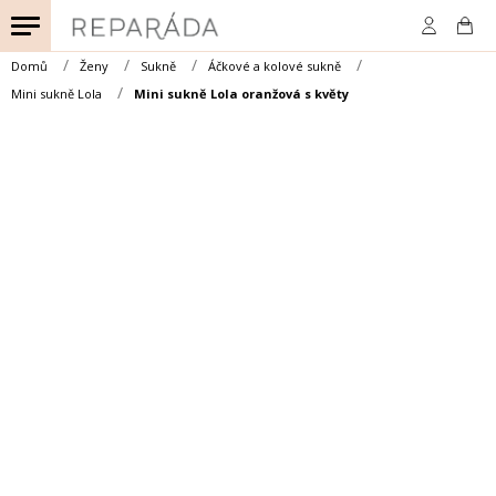
Přejít
na
obsah
Domů
Ženy
Sukně
Áčkové a kolové sukně
Mini sukně Lola
Mini sukně Lola oranžová s květy