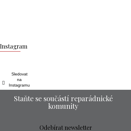
Z
á
Instagram
p
a
t
í
Sledovat
na
Instagramu
Staňte se součástí reparádnické
komunity
Odebírat newsletter