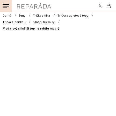
Přejít
na
obsah
Domů
Ženy
Trička a tílka
Trička a úpletové topy
Trička s lodičkou
Silnější tričko Ily
Modalový silnější top Ily světle modrý