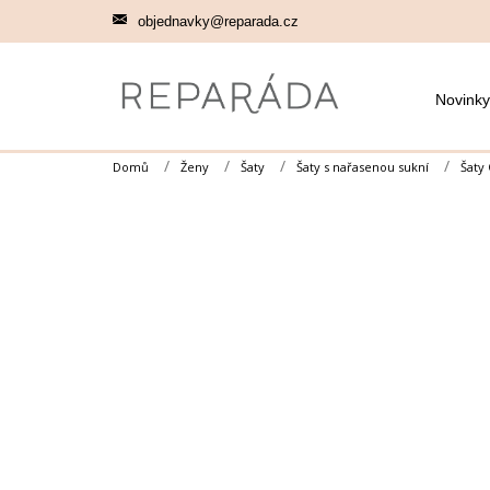
Přejít
objednavky@reparada.cz
na
obsah
Novinky
Domů
Ženy
Šaty
Šaty s nařasenou sukní
Šaty 