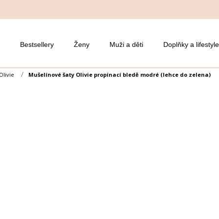
Bestsellery
Ženy
Muži a děti
Doplňky a lifestyle
Olivie
Mušelínové šaty Olivie propínací bledě modré (lehce do zelena)