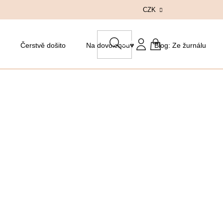
CZK
HLEDAT
Čerstvě došito
Na dovolenou♥
Blog: Ze žurnálu
NÁKUPNÍ
KOŠÍK