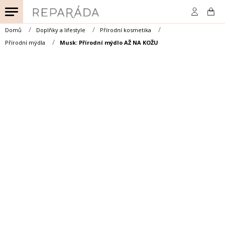
Přejít
na
obsah
Domů
Doplňky a lifestyle
Přírodní kosmetika
Přírodní mýdla
Musk: Přírodní mýdlo AŽ NA KOŽU