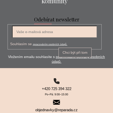
komunity
Odebírat newsletter
E-mail
Souhlasím se
zpracováním osobních údajů.
Chci být při tom
Vložením emailu souhlasíte s
podmínkami ochrany osobních
údajů.
+420 725 394 322
Po–⁠⁠⁠⁠⁠⁠Pá: 9:00–⁠⁠⁠⁠⁠⁠15:00
objednavky@reparada.cz