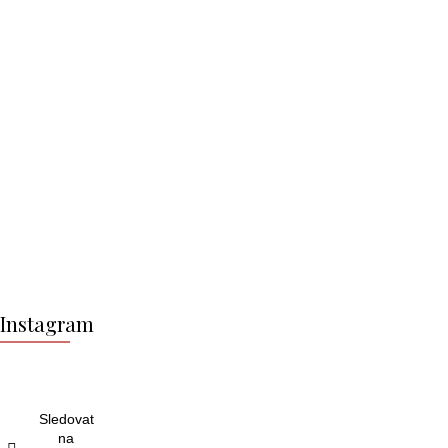
Z
á
Instagram
p
a
t
í
Sledovat
na