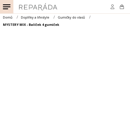
Přejít
na
obsah
Domů
Doplňky a lifestyle
Gumičky do vlasů
MYSTERY MIX - Balíček 4 gumiček