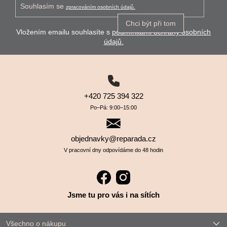
Souhlasím se
zpracováním osobních údajů.
Chci být při tom
Vložením emailu souhlasíte s
podmínkami ochrany osobních
údajů.
+420 725 394 322
Po–⁠⁠⁠⁠⁠⁠Pá: 9:00–⁠⁠⁠⁠⁠⁠15:00
objednavky@reparada.cz
V pracovní dny odpovídáme do 48 hodin
Jsme tu pro vás i na sítích
Všechno o nákupu