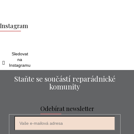
Z
á
Instagram
p
a
t
í
Sledovat
na
Instagramu
Staňte se součástí reparádnické
komunity
Odebírat newsletter
E-mail