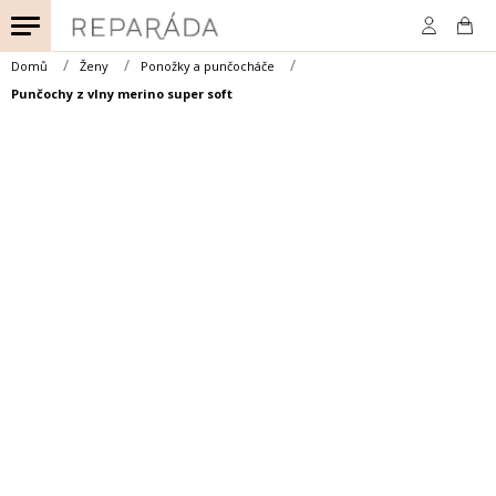
Přejít
na
obsah
Domů
Ženy
Ponožky a punčocháče
Punčochy z vlny merino super soft