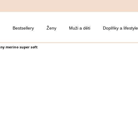
Bestsellery
Ženy
Muži a děti
Doplňky a lifestyle
lny merino super soft