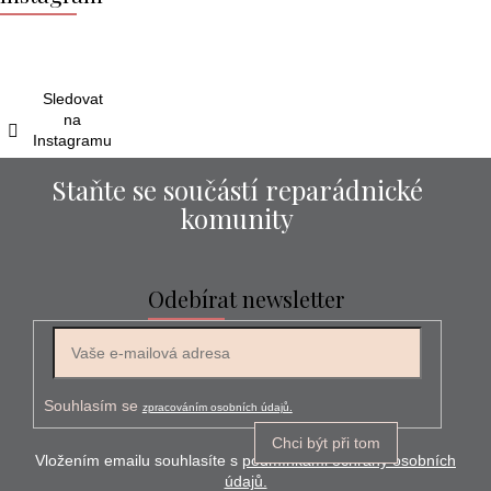
p
a
t
í
Sledovat
na
Instagramu
Staňte se součástí reparádnické
komunity
Odebírat newsletter
E-mail
Souhlasím se
zpracováním osobních údajů.
Chci být při tom
Vložením emailu souhlasíte s
podmínkami ochrany osobních
údajů.