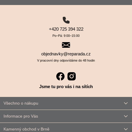
+420 725 394 322
Po–⁠⁠⁠⁠⁠⁠Pá: 9:00–⁠⁠⁠⁠⁠⁠15:00
objednavky@reparada.cz
V pracovní dny odpovídáme do 48 hodin
Jsme tu pro vás i na sítích
Všechno o nákupu
Informace pro Vás
Kamenný obchod v Brně