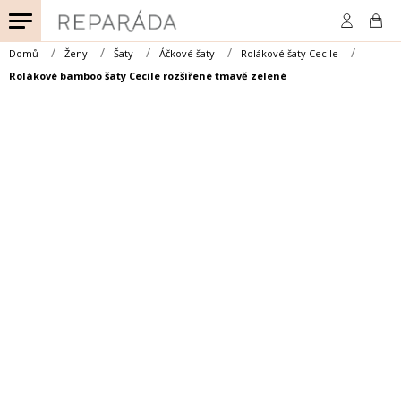
Přejít
na
obsah
Domů
Ženy
Šaty
Áčkové šaty
Rolákové šaty Cecile
Rolákové bamboo šaty Cecile rozšířené tmavě zelené