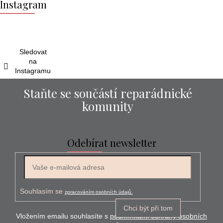
á
Instagram
p
a
t
í
Sledovat
na
Instagramu
Staňte se součástí reparádnické
komunity
Odebírat newsletter
E-mail
Souhlasím se
zpracováním osobních údajů.
Chci být při tom
Vložením emailu souhlasíte s
podmínkami ochrany osobních