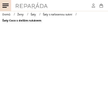
Přejít
na
obsah
Domů
Ženy
Šaty
Šaty s nařasenou sukní
Šaty Coco s delším rukávem