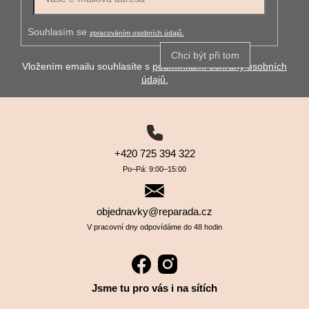
Souhlasím se
zpracováním osobních údajů.
Chci být při tom
Vložením emailu souhlasíte s
podmínkami ochrany osobních
údajů.
+420 725 394 322
Po–⁠⁠⁠⁠⁠⁠Pá: 9:00–⁠⁠⁠⁠⁠⁠15:00
objednavky@reparada.cz
V pracovní dny odpovídáme do 48 hodin
Jsme tu pro vás i na sítích