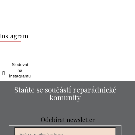
Z
á
Instagram
p
a
t
í
Sledovat
na
Instagramu
Staňte se součástí reparádnické
komunity
Odebírat newsletter
E-mail