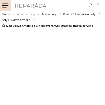
Přejít
na
obsah
Domů
Ženy
Šaty
Áčkové šaty
Osudové bambusové šaty
Šaty Osudová Amabile
Šaty Osudová Amabile s 3/4 rukávem, vyšší gramáž, tmavá červené