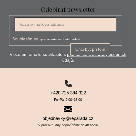
Odebírat newsletter
E-mail
Souhlasím se
zpracováním osobních údajů.
Chci být při tom
Vložením emailu souhlasíte s
podmínkami ochrany osobních
údajů.
+420 725 394 322
Po–⁠⁠⁠⁠⁠⁠Pá: 9:00–⁠⁠⁠⁠⁠⁠15:00
objednavky@reparada.cz
V pracovní dny odpovídáme do 48 hodin