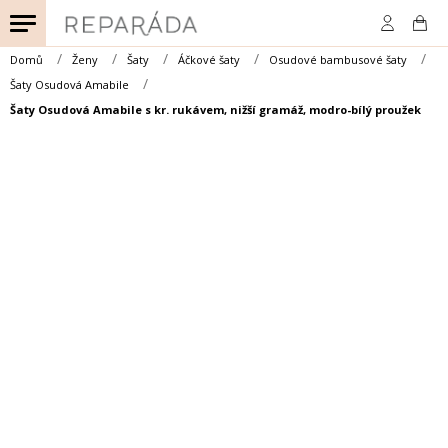
Přejít
na
obsah
Domů
Ženy
Šaty
Áčkové šaty
Osudové bambusové šaty
Šaty Osudová Amabile
Šaty Osudová Amabile s kr. rukávem, nižší gramáž, modro-bílý proužek