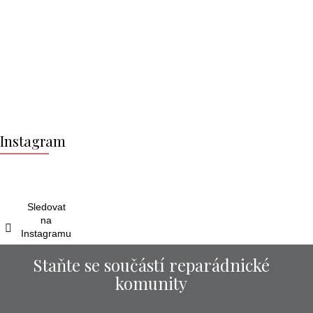
Z
á
Instagram
p
a
t
í
Sledovat
na
Instagramu
Staňte se součástí reparádnické
komunity