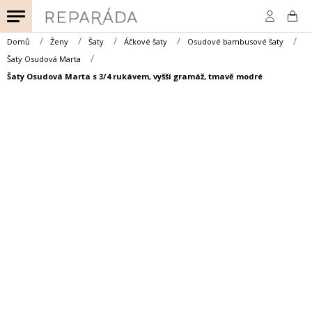
Přejít
na
obsah
Domů
Ženy
Šaty
Áčkové šaty
Osudové bambusové šaty
Šaty Osudová Marta
Šaty Osudová Marta s 3/4 rukávem, vyšší gramáž, tmavě modré