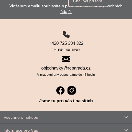
Chci být při tom
Vložením emailu souhlasíte s
podmínkami ochrany osobních
údajů.
+420 725 394 322
Po–⁠⁠⁠⁠⁠⁠Pá: 9:00–⁠⁠⁠⁠⁠⁠15:00
objednavky@reparada.cz
V pracovní dny odpovídáme do 48 hodin
Jsme tu pro vás i na sítích
Všechno o nákupu
Informace pro Vás