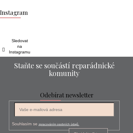
Z
á
Instagram
p
a
t
í
Sledovat
na
Instagramu
Staňte se součástí reparádnické
komunity
Odebírat newsletter
E-mail
Souhlasím se
zpracováním osobních údajů.