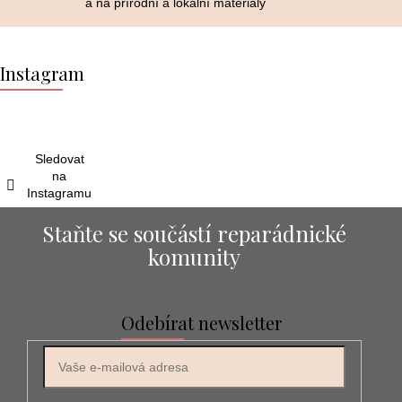
a na přírodní a lokální materiály
Z
á
Instagram
p
a
t
í
Sledovat
na
Instagramu
Staňte se součástí reparádnické
komunity
Odebírat newsletter
E-mail