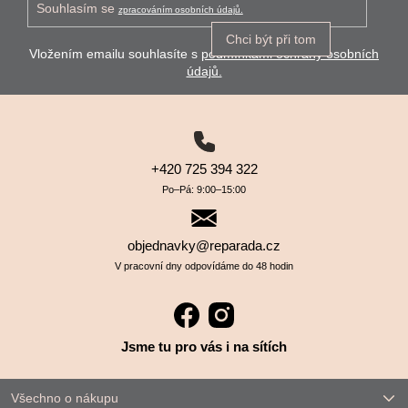
Souhlasím se
zpracováním osobních údajů.
Chci být při tom
Vložením emailu souhlasíte s
podmínkami ochrany osobních
údajů.
+420 725 394 322
Po–⁠⁠⁠⁠⁠⁠Pá: 9:00–⁠⁠⁠⁠⁠⁠15:00
objednavky@reparada.cz
V pracovní dny odpovídáme do 48 hodin
Jsme tu pro vás i na sítích
Všechno o nákupu