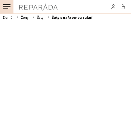
Přejít
na
obsah
Domů
Ženy
Šaty
Šaty s nařasenou sukní