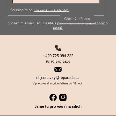
Souhlasím se
zpracováním osobních údajů.
Chci být při tom
Vložením emailu souhlasíte s
podmínkami ochrany osobních
údajů.
+420 725 394 322
Po–⁠⁠⁠⁠⁠⁠Pá: 9:00–⁠⁠⁠⁠⁠⁠15:00
objednavky@reparada.cz
V pracovní dny odpovídáme do 48 hodin
Jsme tu pro vás i na sítích