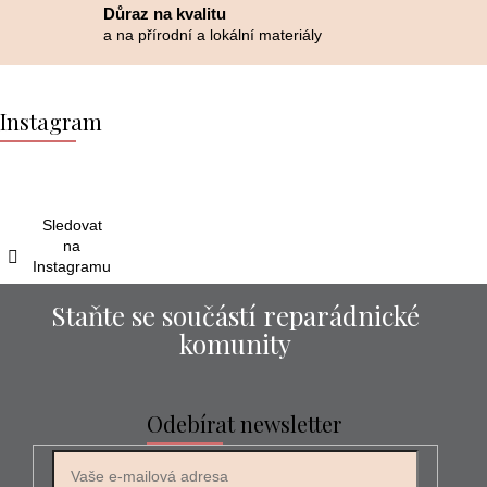
Důraz na kvalitu
a na přírodní a lokální materiály
Z
á
Instagram
p
a
t
í
Sledovat
na
Instagramu
Staňte se součástí reparádnické
komunity
Odebírat newsletter
E-mail