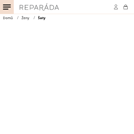
Přejít
na
obsah
Domů
Ženy
Šaty