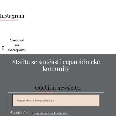
Z
á
Instagram
p
a
t
í
Sledovat
na
Instagramu
Staňte se součástí reparádnické
komunity
Odebírat newsletter
E-mail
Souhlasím se
zpracováním osobních údajů.