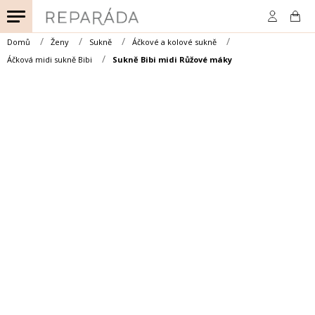
Přejít
na
obsah
Domů
Ženy
Sukně
Áčkové a kolové sukně
Áčková midi sukně Bibi
Sukně Bibi midi Růžové máky