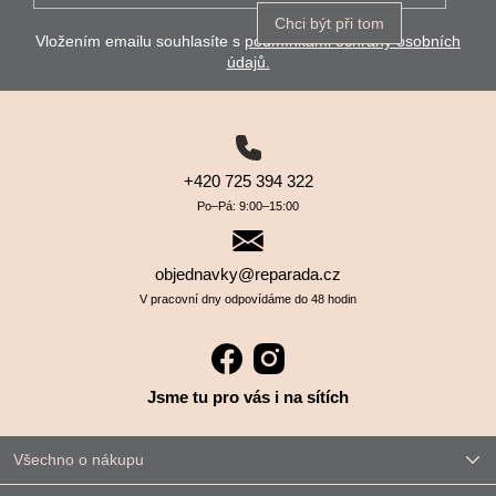
Chci být při tom
Vložením emailu souhlasíte s
podmínkami ochrany osobních
údajů.
+420 725 394 322
Po–⁠⁠⁠⁠⁠⁠Pá: 9:00–⁠⁠⁠⁠⁠⁠15:00
objednavky@reparada.cz
V pracovní dny odpovídáme do 48 hodin
Jsme tu pro vás i na sítích
Všechno o nákupu