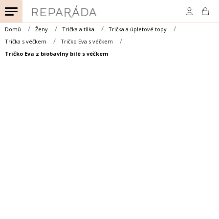
Přejít
na
obsah
Domů
Ženy
Trička a tílka
Trička a úpletové topy
Trička s véčkem
Tričko Eva s véčkem
Tričko Eva z biobavlny bílé s véčkem