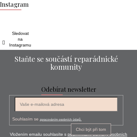
á
Instagram
p
a
t
í
Sledovat
na
Instagramu
Staňte se součástí reparádnické
komunity
Odebírat newsletter
Souhlasím se
zpracováním osobních údajů.
Chci být při tom
Vložením emailu souhlasíte s
podmínkami ochrany osobních