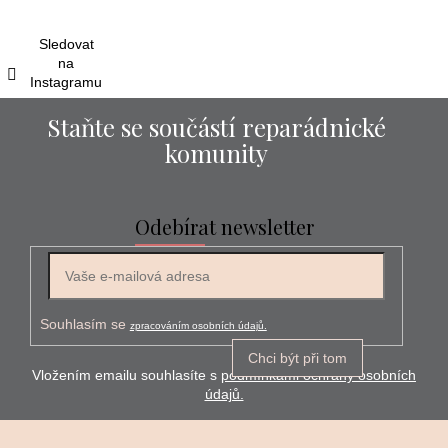
t
í
Sledovat
na
Instagramu
Staňte se součástí reparádnické
komunity
Odebírat newsletter
E-mail
Souhlasím se
zpracováním osobních údajů.
Chci být při tom
Vložením emailu souhlasíte s
podmínkami ochrany osobních
údajů.