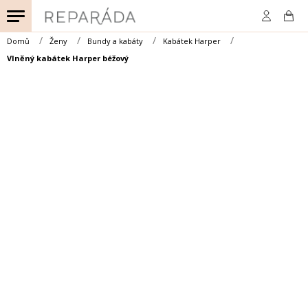
Přejít
na
obsah
Domů
Ženy
Bundy a kabáty
Kabátek Harper
Vlněný kabátek Harper béžový