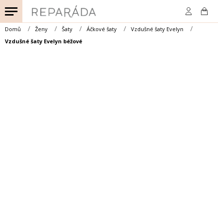
Přejít
na
obsah
Domů
Ženy
Šaty
Áčkové šaty
Vzdušné šaty Evelyn
Vzdušné šaty Evelyn béžové