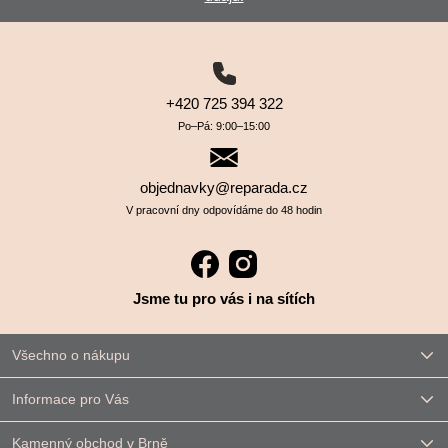
+420 725 394 322
Po–⁠⁠⁠⁠⁠⁠Pá: 9:00–⁠⁠⁠⁠⁠⁠15:00
objednavky@reparada.cz
V pracovní dny odpovídáme do 48 hodin
Jsme tu pro vás i na sítích
Všechno o nákupu
Informace pro Vás
Kamenný obchod v Brně