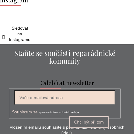
p
a
t
í
Sledovat
na
Instagramu
Staňte se součástí reparádnické
komunity
Odebírat newsletter
E-mail
Souhlasím se
zpracováním osobních údajů.
Chci být při tom
Vložením emailu souhlasíte s
podmínkami ochrany osobních
údajů.