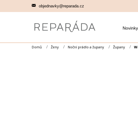
Přejít
objednavky@reparada.cz
na
obsah
Novinky
Domů
Ženy
Noční prádlo a župany
Župany
Wa