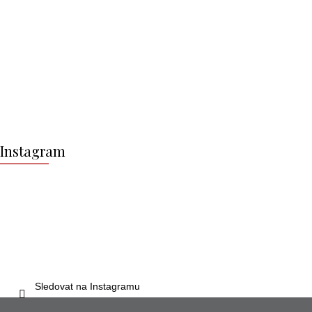
Z
á
Instagram
p
a
t
í
Sledovat na Instagramu