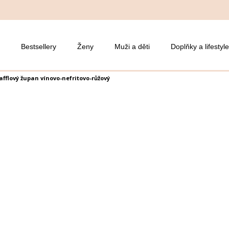
Bestsellery
Ženy
Muži a děti
Doplňky a lifestyle
fflový župan vínovo-nefritovo-růžový