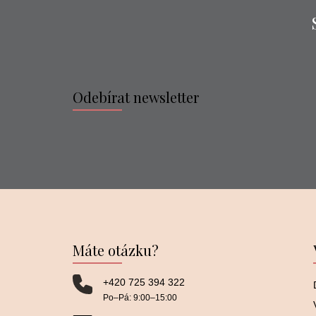
Odebírat newsletter
Máte otázku?
+420 725 394 322
Po–⁠⁠⁠⁠⁠⁠Pá: 9:00–⁠⁠⁠⁠⁠⁠15:00