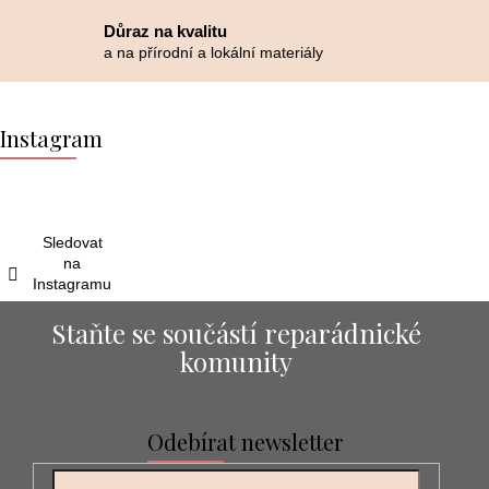
Důraz na kvalitu
a na přírodní a lokální materiály
Z
á
Instagram
p
a
t
í
Sledovat
na
Instagramu
Staňte se součástí reparádnické
komunity
Odebírat newsletter
E-mail