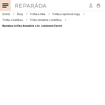
Přejít
na
obsah
Domů
Ženy
Trička a tílka
Trička a úpletové topy
Trička s lodičkou
Tričko Amabile s lodičkou
Bamboo tričko Amabile s kr. rukávem černé