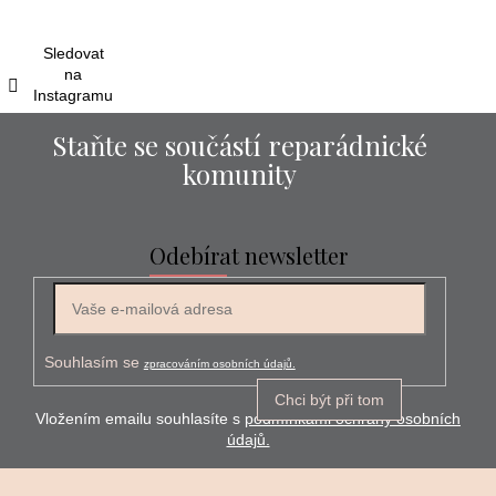
t
í
Sledovat
na
Instagramu
Staňte se součástí reparádnické
komunity
Odebírat newsletter
E-mail
Souhlasím se
zpracováním osobních údajů.
Chci být při tom
Vložením emailu souhlasíte s
podmínkami ochrany osobních
údajů.