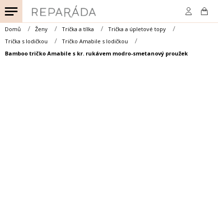
Přejít
na
obsah
Domů
Ženy
Trička a tílka
Trička a úpletové topy
Trička s lodičkou
Tričko Amabile s lodičkou
Bamboo tričko Amabile s kr. rukávem modro-smetanový proužek