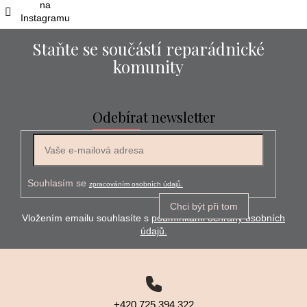
na
Instagramu
Staňte se součástí reparádnické
komunity
Odebírat newsletter
E-mail
Souhlasím se
zpracováním osobních údajů.
Chci být při tom
Vložením emailu souhlasíte s
podmínkami ochrany osobních
údajů.
+420 725 394 322