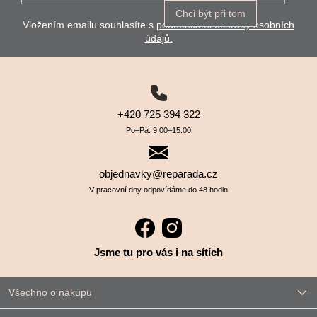
Chci být při tom
Vložením emailu souhlasíte s
podmínkami ochrany osobních
údajů.
+420 725 394 322
Po–⁠⁠⁠⁠⁠⁠Pá: 9:00–⁠⁠⁠⁠⁠⁠15:00
objednavky@reparada.cz
V pracovní dny odpovídáme do 48 hodin
Jsme tu pro vás i na sítích
Všechno o nákupu