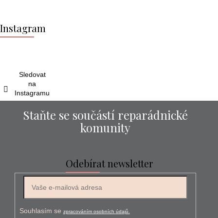
Z
á
Instagram
p
a
t
í
Sledovat
na
Instagramu
Staňte se součástí reparádnické
komunity
Odebírat newsletter
E-mail
Souhlasím se
zpracováním osobních údajů.