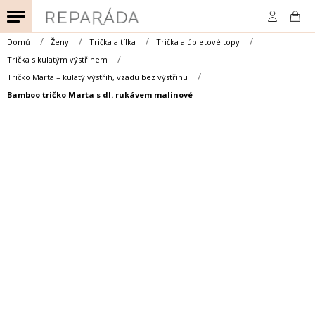
Přejít
na
obsah
Domů
Ženy
Trička a tílka
Trička a úpletové topy
Trička s kulatým výstřihem
Tričko Marta = kulatý výstřih, vzadu bez výstřihu
Bamboo tričko Marta s dl. rukávem malinové